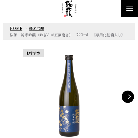
HOME
純米吟醸
桜顔 純米吟醸（吟ぎんが五割磨き） 720ml 《専用化粧箱入り》