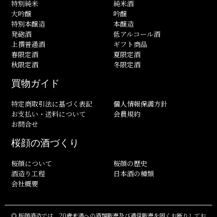
特別純米
純米酒
大吟醸
吟醸
特別本醸造
本醸造
発砲酒
低アルコール酒
上撰普通酒
ギフト商品
春限定酒
夏限定酒
秋限定酒
冬限定酒
買物ガイド
特定商取引法に基づく表記
個人情報保護方針
お支払い・送料について
会員規約
お問合せ
桜顔の酒づくり
桜顔について
桜顔の歴史
酒造り工程
日本酒の種類
会社概要
◎ 桜顔酒造では、20歳未満への酒類販売及び通信販売を固くお断りしてお