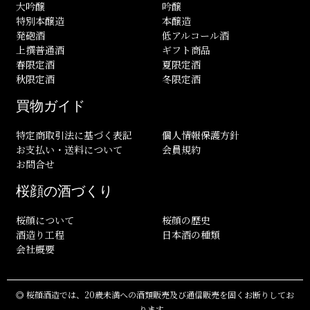
大吟醸
吟醸
特別本醸造
本醸造
発砲酒
低アルコール酒
上撰普通酒
ギフト商品
春限定酒
夏限定酒
秋限定酒
冬限定酒
買物ガイド
特定商取引法に基づく表記
個人情報保護方針
お支払い・送料について
会員規約
お問合せ
桜顔の酒づくり
桜顔について
桜顔の歴史
酒造り工程
日本酒の種類
会社概要
◎ 桜顔酒造では、20歳未満への酒類販売及び通信販売を固くお断りしてお
ります。