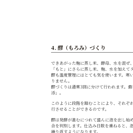
4. 醪（もろみ）づくり
できあがった麹に蒸し米、酵母、水を混ぜ
「もと」にさらに蒸し米、麹、水を加えて
醪も温度管理にはとても気を使います。寒
りません。
醪づくりは通常3回に分けて行われます。最
添」。
このように段階を踏むことにより、それぞ
行させることができるのです。
醪は発酵が進むにつれて盛んに泡を出し始
合を判別します。仕込み日数を重ねると、
繰り返すようになります。