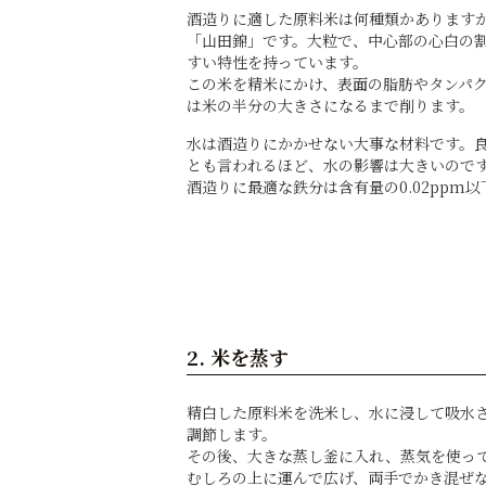
酒造りに適した原料米は何種類かあります
「山田錦」です。大粒で、中心部の心白の
すい特性を持っています。
この米を精米にかけ、表面の脂肪やタンパ
は米の半分の大きさになるまで削ります。
水は酒造りにかかせない大事な材料です。
とも言われるほど、水の影響は大きいので
酒造りに最適な鉄分は含有量の0.02ppm
2. 米を蒸す
精白した原料米を洗米し、水に浸して吸水
調節します。
その後、大きな蒸し釜に入れ、蒸気を使っ
むしろの上に運んで広げ、両手でかき混ぜ