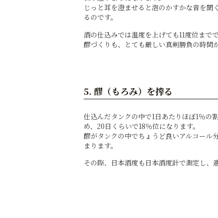
じっと耳を澄ませると泡のかすかな音を聞
るのです。
酒の仕込みでは温度を上げても11度位まで
醪づくりも、とても厳しい真剣勝負の時間
5. 醪（もろみ）を搾る
仕込んだタンクの中で1日あたりほぼ1％の
め、20日くらいで18％位になります。
醪がタンクの中でちょうど良いアルコール
まります。
その際、日本酒度も日本酒度計で測定し、