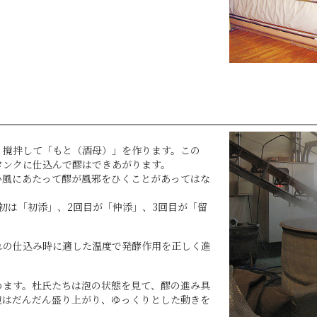
、撹拌して「もと（酒母）」を作ります。この
タンクに仕込んで醪はできあがります。
い風にあたって醪が風邪をひくことがあってはな
初は「初添」、2回目が「仲添」、3回目が「留
れの仕込み時に適した温度で発酵作用を正しく進
めます。杜氏たちは泡の状態を見て、醪の進み具
泡はだんだん盛り上がり、ゆっくりとした動きを