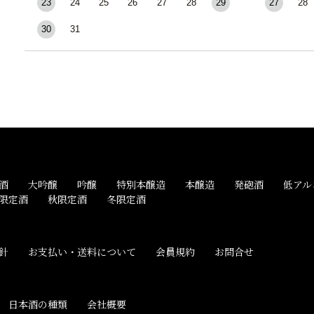
23
24
25
26
27
28
29
27
28
30
31
酒
大吟醸
吟醸
特別本醸造
本醸造
発砲酒
低アル
限定酒
秋限定酒
冬限定酒
針
お支払い・送料について
会員規約
お問合せ
日本酒の種類
会社概要