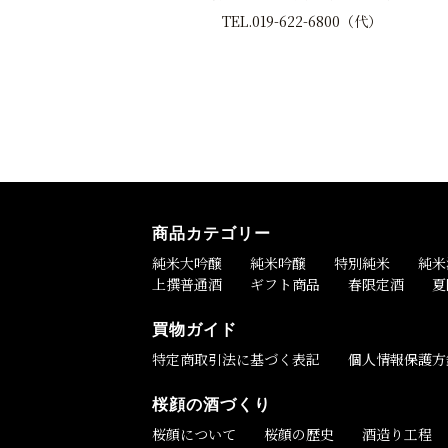
TEL.019-622-6800（代）
商品カテゴリー
純米大吟醸
純米吟醸
特別純米
純米
上撰普通酒
ギフト商品
春限定酒
夏
買物ガイド
特定商取引法に基づく表記
個人情報保護方
桜顔の酒づくり
桜顔について
桜顔の歴史
酒造り工程