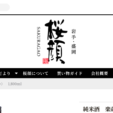
だより
桜顔について
買い物ガイド
会社概要
 1,800ml
純米酒 楽歳