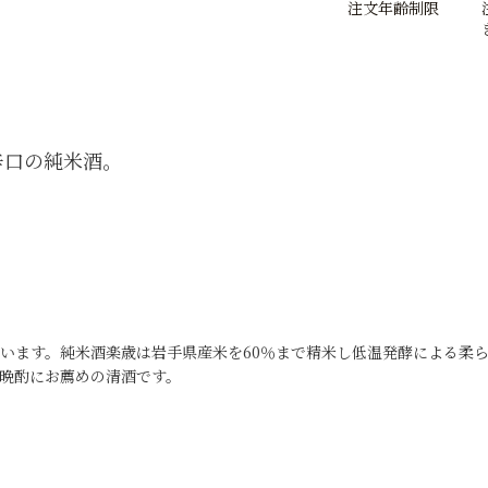
注文年齢制限
辛口の純米酒。
います。純米酒楽歳は岩手県産米を60％まで精米し低温発酵による柔
晩酌にお薦めの清酒です。